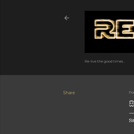
Re-live the good times...
Share
Po
ස
Si