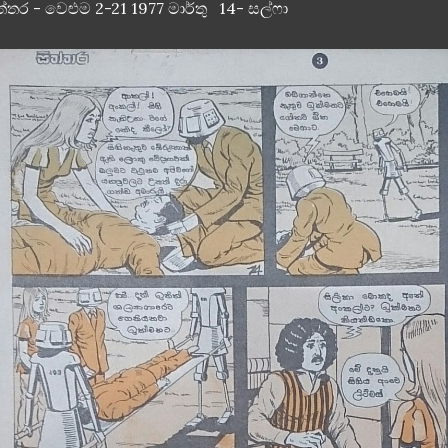
ත්තර - වෙළුම 2-21 1977 මාර්තු 14- සල්ෆා