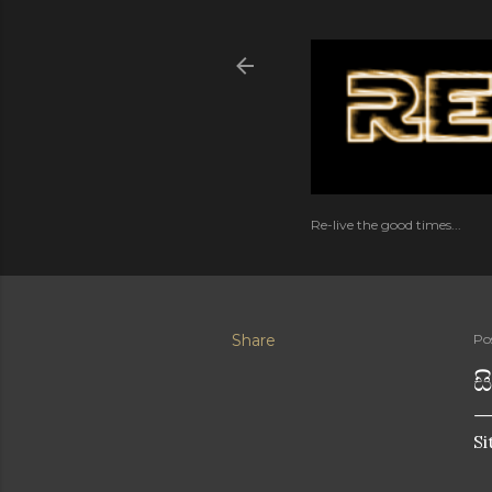
Re-live the good times...
Share
Po
ස
Si