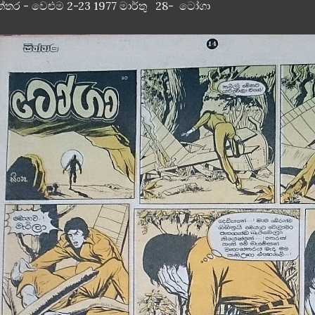
ත්තර - වෙළුම 2-23 1977 මාර්තු 28- ටෝගා