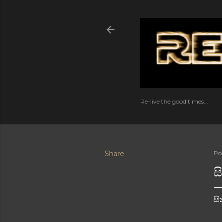
Re-live the good times...
Share
Po
ස
සි