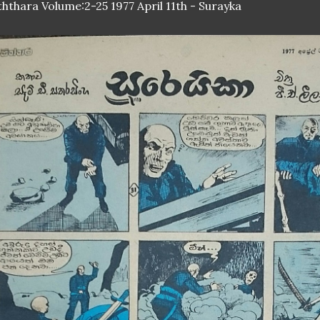
ththara Volume:2-25 1977 April 11th - Surayka