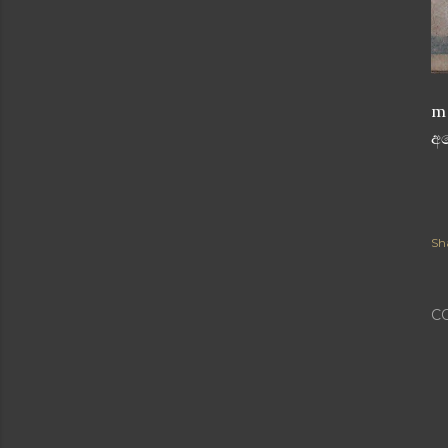
m 
අප
Sh
C