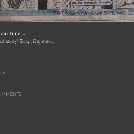
our time....
ේ කාලේ සිංහල චිත්‍ර කතා...
are
OMMENTS