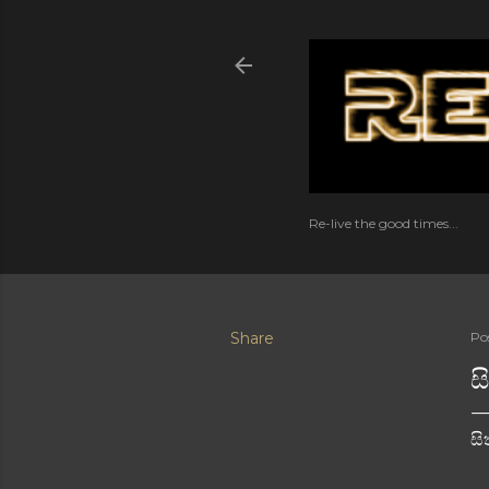
Re-live the good times...
Share
Po
ස
සි