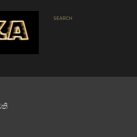
SEARCH
මති