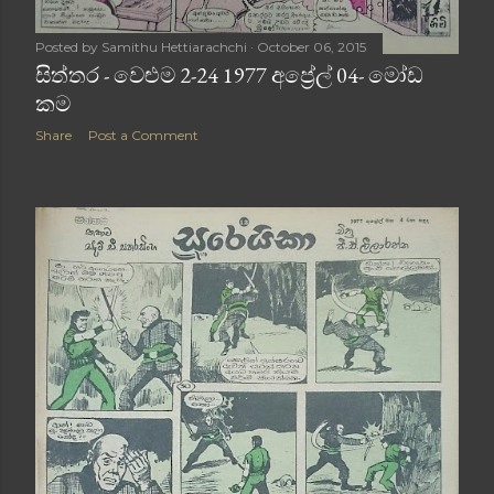
Posted by
Samithu Hettiarachchi
October 06, 2015
සිත්තර - වෙළුම 2-24 1977 අප්‍රේල් 04- මෝඩ
කම
Share
Post a Comment