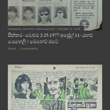
Posted by
Samithu Hettiarachchi
October 12, 2015
සිත්තර - වෙළුම 2-25 1977 අප්‍රේල් 11- යහළු
යෙහෙලි / මෙහෙව් රටේ
Share
2 comments