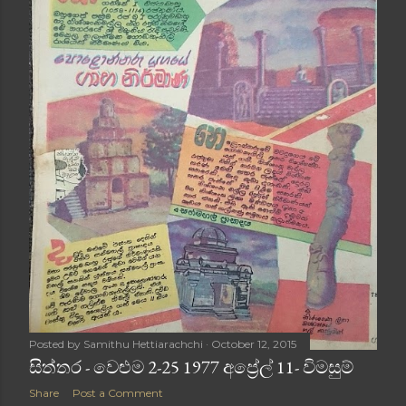
Posted by
Samithu Hettiarachchi
October 12, 2015
සිත්තර - වෙළුම 2-25 1977 අප්‍රේල් 11- විමසුම්
Share
Post a Comment