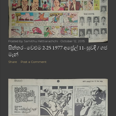
Posted by
Samithu Hettiarachchi
October 12, 2015
සිත්තර - වෙළුම 2-25 1977 අප්‍රේල් 11- සුවඳි / ගජ
මෑන්
Share
Post a Comment