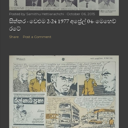
Posted by
Samithu Hettiarachchi
October 06, 2015
සිත්තර - වෙළුම 2-24 1977 අප්‍රේල් 04- මෙහෙව්
රටේ
Share
Post a Comment