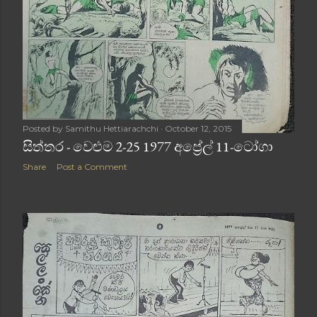
Posted by
Samithu Hettiarachchi
October 12, 2015
සිත්තර - වෙළුම 2-25 1977 අප්‍රේල් 11-ටෝගා
Share
Post a Comment