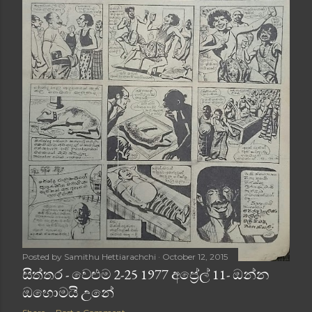
Posted by
Samithu Hettiarachchi
October 12, 2015
සිත්තර - වෙළුම 2-25 1977 අප්‍රේල් 11- ඔන්න
ඔහොමයි උනේ