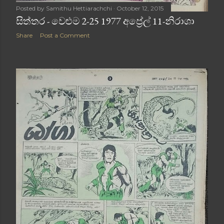
Posted by
Samithu Hettiarachchi
October 12, 2015
සිත්තර - වෙළුම 2-25 1977 අප්‍රේල් 11-නිරාශා
Share
Post a Comment