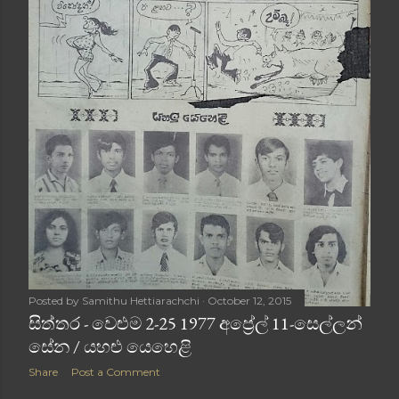
Posted by
Samithu Hettiarachchi
October 12, 2015
සිත්තර - වෙළුම 2-25 1977 අප්‍රේල් 11-සෙල්ලන්
සේන / යහළු යෙහෙළි
Share
Post a Comment