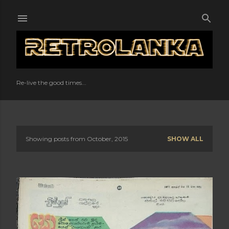
Skip to main content
Re-live the good times...
Showing posts from October, 2015
SHOW ALL
P
o
s
t
s