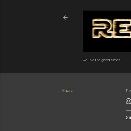
Re-live the good times...
Share
Po
ස
Si