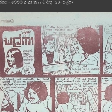
ත්තර - වෙළුම 2-23 1977 මාර්තු 28- සල්ෆා