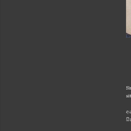
Si
si
අප
සි