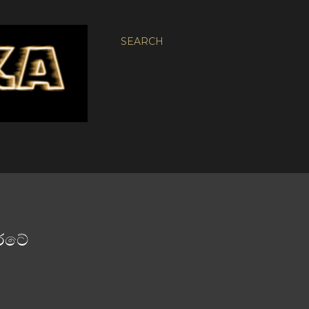
SEARCH
 රටේ