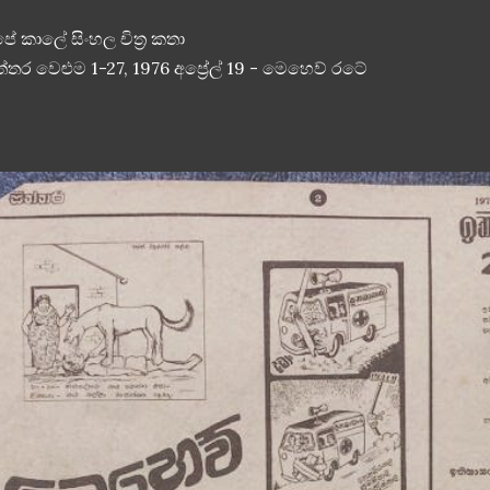
ේ කාලේ සිංහල චිත්‍ර කතා
ත්තර වෙළුම 1-27, 1976 අප්‍රේල් 19 - මෙහෙව් රටේ