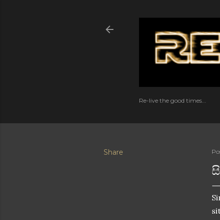
Re-live the good times...
Share
Po
ස
Si
si