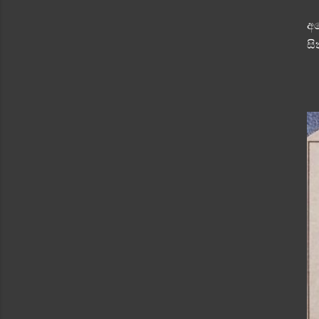
අප
සි