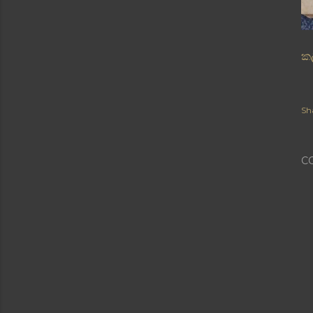
ක
Sh
C