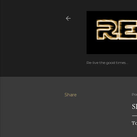
Re-live the good times...
Share
Po
S
T