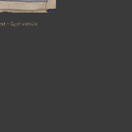
ext - ඊළඟ කොටස