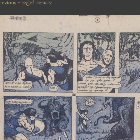
revious - කලින් කොටස