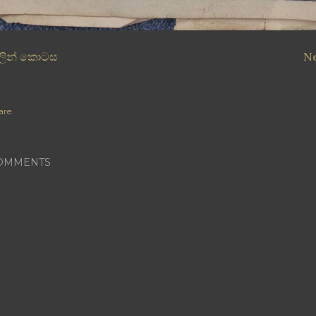
ලින් කොටස
N
are
OMMENTS