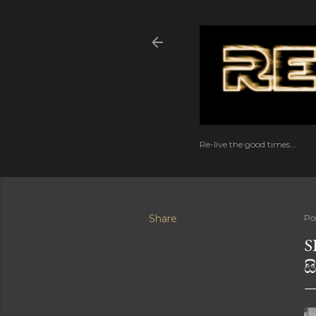
Re-live the good times...
Share
Po
S
ස