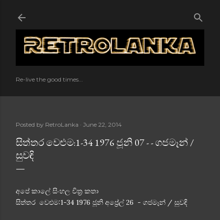
Skip to main content
Re-live the good times...
Posted by
RetroLanka
June 22, 2014
සිත්තර වෙළුම:1-34 1976 ජූනි 07 - - ගජමෑන් /
සුවඳි
අපේ කාලේ සිංහල චිත්‍ර කතා
සිත්තර වෙළුම:1-34 1976 ජූනි අප්‍රේල් 26 - ගජමෑන් / සුවඳි