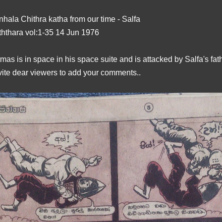
nhala Chithra katha from our time - Salfa
ththara vol:1-35 14 Jun 1976
tmas is in space in his space suite and is attacked by Salfa's fath
vite dear viewers to add your comments..