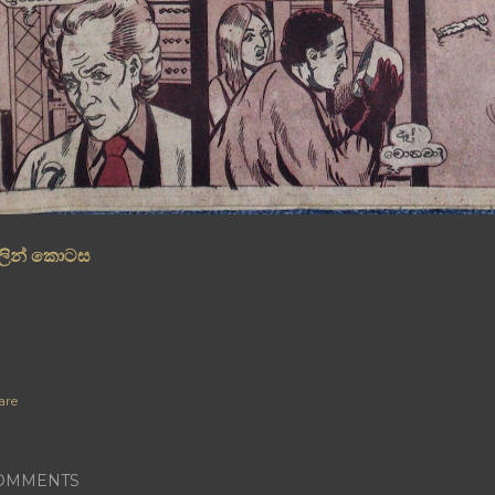
ලින් කොටස
are
OMMENTS