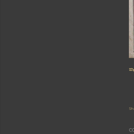
ක
Sh
C