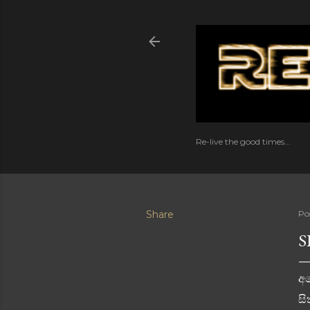
Re-live the good times...
Share
Po
S
අප
සි