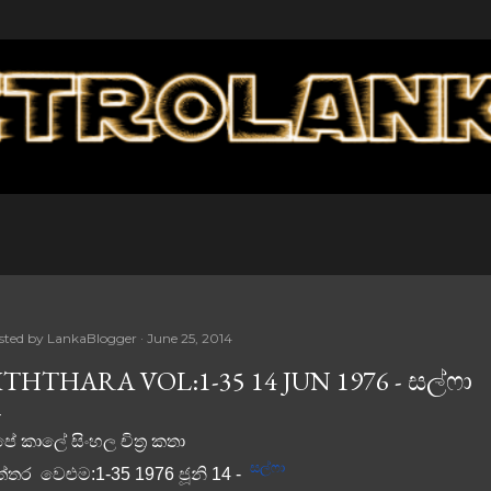
Skip to main content
sted by
LankaBlogger
June 25, 2014
ITHTHARA VOL:1-35 14 JUN 1976 - සල්ෆා
ේ කාලේ සිංහල චිත්‍ර කතා
සල්ෆා
ත්තර වෙළුම:1-35 1976 ජූනි 14 -