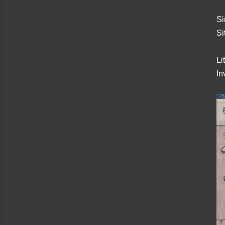
Si
Si
Li
In