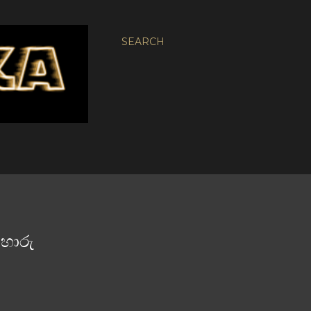
SEARCH
 හොරු