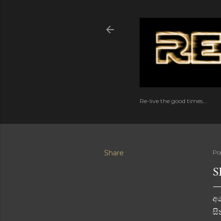
Re-live the good times...
Share
Po
S
අප
සි