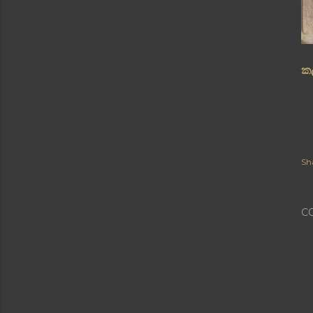
ක
Sh
C