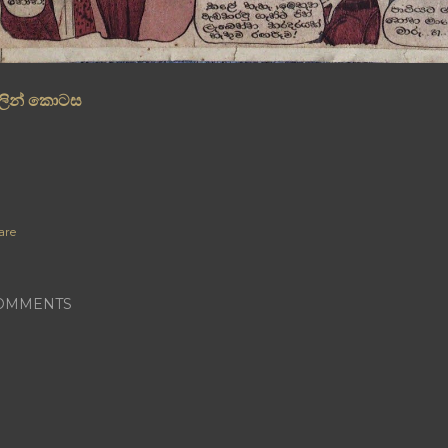
ලින් කොටස
are
OMMENTS