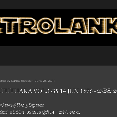
Skip to main content
sted by
LankaBlogger
June 25, 2014
ITHTHARA VOL:1-35 14 JUN 1976 - කම්බ
ේ කාලේ සිංහල චිත්‍ර කතා
ත්තර වෙළුම:1-35 1976 ජූනි 14 - කම්බ හොරු