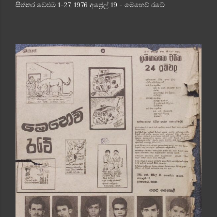
සිත්තර වෙළුම 1-27, 1976 අප්‍රේල් 19 - මෙහෙව් රටේ