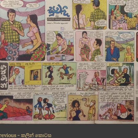
revious - කලින් කොටස