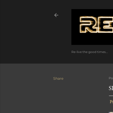
Re-live the good times...
Share
Po
S
P