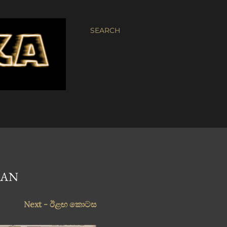
SEARCH
MAN
Next - ඊළඟ කොටස