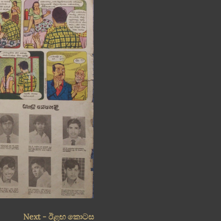
Next - ඊළඟ කොටස