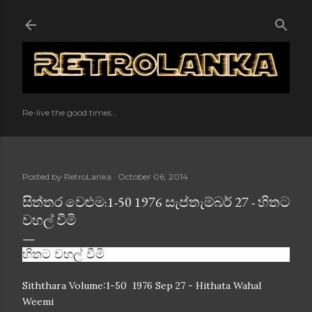
Skip to main content
Re-live the good times...
Posted by
RetroLanka
October 06, 2014
සිත්තර වෙළුම:1-50 1976 සැප්තැම්බර් 27 - හිතට
වහල් වීමි
හිතට වහල් වීමි
Siththara Volume:1-50 1976 Sep 27 - Hithata Wahal
Weemi