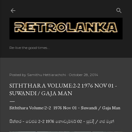
Skip to main content
Re-live the good times...
Posted by
Samithu Hettiarachchi
October 28, 2014
SITHTHARA VOLUME:2-2 1976 NOV 01 -
SUWANDI / GAJA MAN
Siththara Volume:2-2 1976 Nov 01 - Suwandi / Gaja Man
සිත්තර - වෙළුම 2-2 1976 නොවැම්බර් 02 - සුවදි / ගජ මෑන්