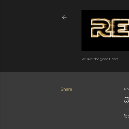
Re-live the good times...
Share
Po
ස
සි