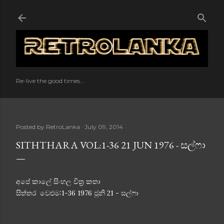
Skip to main content
Re-live the good times...
Posted by
RetroLanka
July 09, 2014
SITHTHARA VOL:1-36 21 JUN 1976 - සල්ෆා
අපේ කාලේ සිංහල චිත්‍ර කතා
සිත්තර වෙළුම:1-36 1976 ජූනි 21 - සල්ෆා