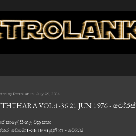
Skip to main content
sted by
RetroLanka
July 09, 2014
ITHTHARA VOL:1-36 21 JUN 1976 - ටෝරස්
ේ කාලේ සිංහල චිත්‍ර කතා
ත්තර වෙළුම:1-36 1976 ජූනි 21 - ටෝරස්