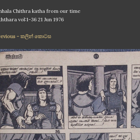
nhala Chithra katha from our time
ththara vol:1-36 21 Jun 1976
revious - කලින් කොටස