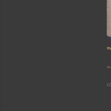
ක
Sh
C