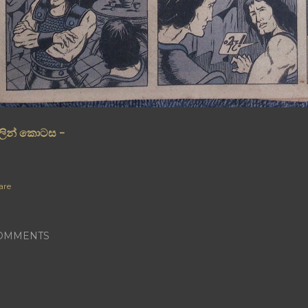
ලින් කොටස -
are
OMMENTS