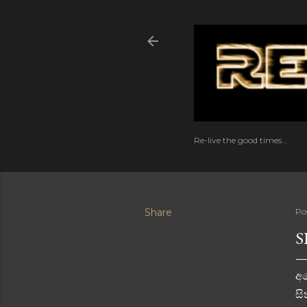
Re-live the good times...
Share
Po
S
අප
සි